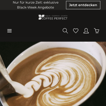
Nur für kurze Zeit: exklusive
Jetzt entdecken
Black-Week Angebote