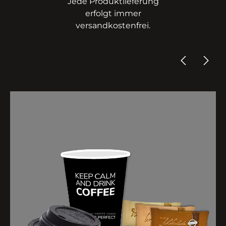
Jede Produktlieferung
erfolgt immer
versandkostenfrei.
Inhalt
✓ Coffee To-Go Becher 250 ml
100x
✓ Coffee To-Go Deckel
100x
✓ Cantuccini
60x