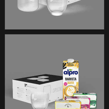
Inhalt
✓ Doppelwandgläser 260 ml
6x
✓ Barista Haferdrink 1 l
1x
✓ Brodies Green Tea
1x
✓ Brodies Tea Red Berry Crush
1x
✓ Brodies Tea Camomile
1x