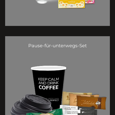
✓ Brodies Tea Earl Grey
1x
✓ Brodies Tea Chai Masala
1x
Pause-für-unterwegs-Set