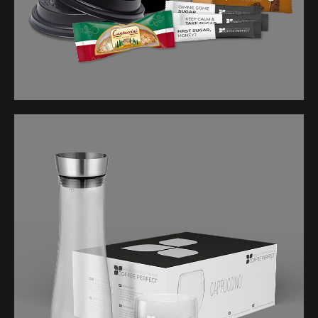
✓ Feines Gebäck 3er-Mix
200x
✓ Zuckersticks
1000x
Inhalt
✓ Glaskaraffe 1,2 l
1x
✓ Wasserglas Classic 370 ml
6x