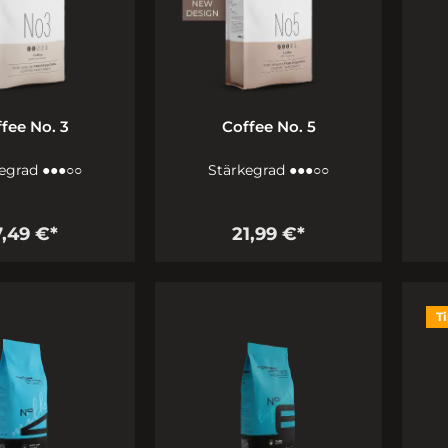
fee No. 3
Coffee No. 5
egrad ●●●○○
Stärkegrad ●●●○○
7,49 €*
21,99 €*
T