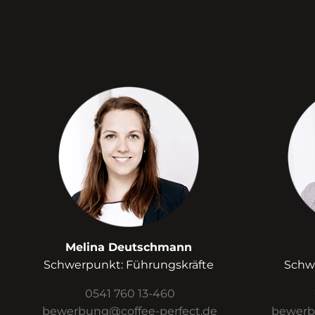
Melina Deutschmann
Schwerpunkt: Führungskräfte
Schw
0541 760 13-460
bewerbung@coffee-perfect.de
bewerb