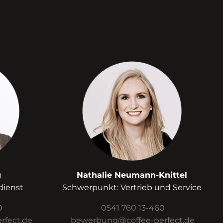
g
Nathalie Neumann-Knittel
dienst
Schwerpunkt: Vertrieb und Service
0
0541 760 13-460
fect.de
bewerbung@coffee-perfect.de