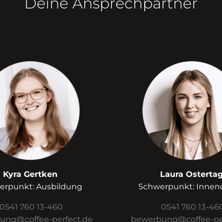
Deine Ansprechpartner
Kyra Gertken
Laura Osterta
erpunkt: Ausbildung
Schwerpunkt: Innen
0541 760 13-460
0541 760 13-46
ung@coffee-perfect.de
bewerbung@coffee-per