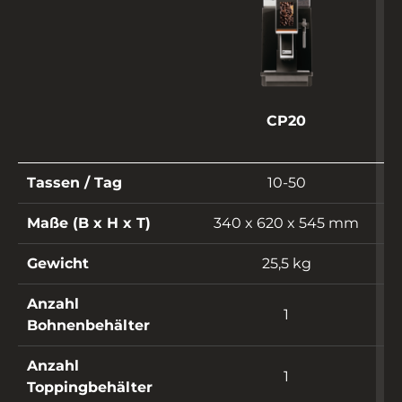
CP20
Tassen / Tag
10-50
Maße (B x H x T)
340 x 620 x 545 mm
Gewicht
25,5 kg
Anzahl
1
Bohnenbehälter
Anzahl
1
Toppingbehälter