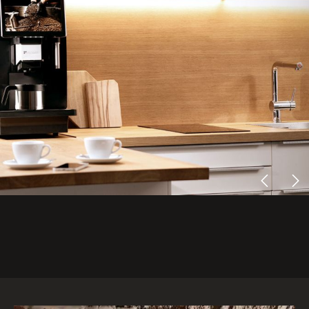
Effizient & Vielseitig
Mit dem großem Touchdisplay und dem
Dual-Instantbehälter überzeugt die
CP30 jede Kaffeepause zu einem
Genussmoment
Mehr erfahren
Beratungstermin vereinbaren