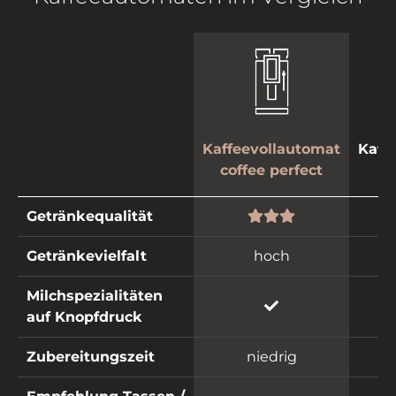
Kaffeevollautomat
Kaff
coffee perfect
Ei
Getränkequalität
Getränkevielfalt
hoch
Milchspezialitäten
auf Knopfdruck
Zubereitungszeit
niedrig