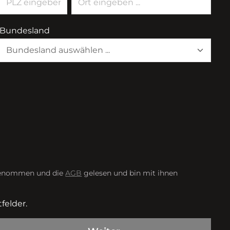
Bundesland
genommen und die
AGB
gelesen und bin mit ihnen
felder.